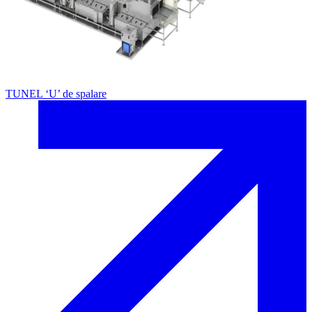
TUNEL ‘U’ de spalare